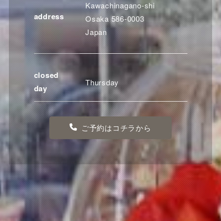
Kawachinagano-shi
address
Osaka 586-0003
Japan
closed
Thursday
day
ご予約はコチラから